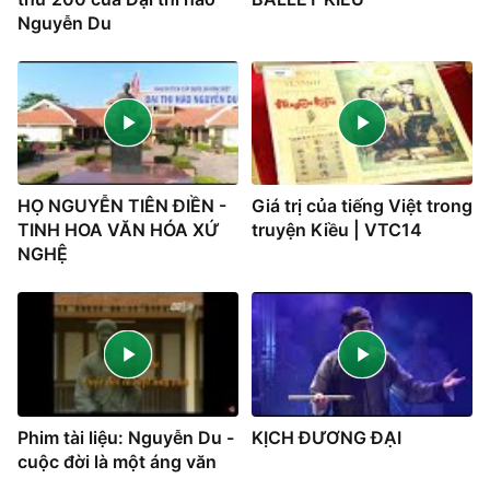
Nguyễn Du
HỌ NGUYỄN TIÊN ĐIỀN -
Giá trị của tiếng Việt trong
TINH HOA VĂN HÓA XỨ
truyện Kiều | VTC14
NGHỆ
Phim tài liệu: Nguyễn Du -
KỊCH ĐƯƠNG ĐẠI
cuộc đời là một áng văn