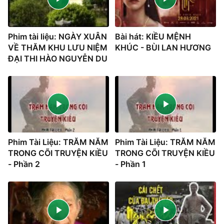
Phim tài liệu: NGÀY XUÂN
Bài hát: KIỀU MỆNH
VỀ THĂM KHU LƯU NIỆM
KHÚC - BÙI LAN HƯƠNG
ĐẠI THI HÀO NGUYỄN DU
Phim Tài Liệu: TRĂM NĂM
Phim Tài Liệu: TRĂM NĂM
TRONG CÕI TRUYỆN KIỀU
TRONG CÕI TRUYỆN KIỀU
- Phần 2
- Phần 1