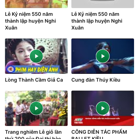
Lễ Kỷ niệm 550 năm
Lễ Kỷ niệm 550 năm
thành lập huyện Nghi
thành lập huyện Nghi
Xuân
Xuân
Lòng Thành Cầm Giả Ca
Cung đàn Thúy Kiều
Trang nghiêm Lễ giỗ lần
CÔNG DIỄN TÁC PHẨM
thứ 200 của Đại thi hào
BALLET KIỀU