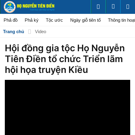
Phả đồ
Phả ký
Tộc ước
Ngày giỗ tiên tổ
Thông tin hoạ
Trang chủ
Video
Hội đồng gia tộc Họ Nguyễn
Tiên Điền tổ chức Triển lãm
hội họa truyện Kiều