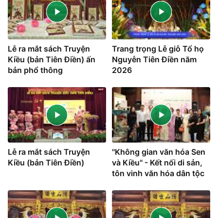
Lễ ra mắt sách Truyện
Trang trọng Lễ giỗ Tổ họ
Kiều (bản Tiên Điền) ấn
Nguyễn Tiên Điền năm
bản phổ thông
2026
Lễ ra mắt sách Truyện
''Không gian văn hóa Sen
Kiều (bản Tiên Điền)
và Kiều'' - Kết nối di sản,
tôn vinh văn hóa dân tộc